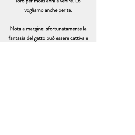
loro per molti anni a venire. Lo
vogliamo anche per te.
Nota a margine: sfortunatamente la
fantasia del gatto può essere cattiva e
giudicante. Ci sono molti allevatori
bravi e di qualità con cui mi sono
associato. Ho anche scoperto che
alcuni allevatori sentono il bisogno di
parlare male degli altri direttamente nel
tentativo di far sembrare i propri gatti
migliori o di ondeggiare una decisione
di un nuovo acquirente. Permettiamo ai
gatti e ai riferimenti di parlare da soli e
trattiamo i nostri clienti come