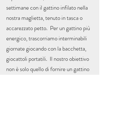
settimane con il gattino infilato nella
nostra maglietta, tenuto in tasca o
accarezzato petto. Per un gattino più
energico, trascorriamo interminabili
giornate giocando con la bacchetta,
giocattoli portatili. Il nostro obiettivo
non è solo quello di fornire un gattino
visivamente bello, ma uno che ha la
personalità preferita.
Dopo aver ricevuto il tuo deposito,
entro 24 ore invieremo via email una
ricevuta che ribadirà il processo di