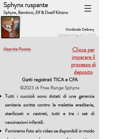
Sphynx ruspante
Sphynx, Bambino, Elf & Dwelf Kittens
Worldwide Delivery
Updated August 1, 2026
Clicca per
Meet the Parents
imparare il
processo di
deposito
Gatti registrati TICA e CFA
©2023 di Free Range Sphynx
Tutti i cuccioli sono dotati di una garanzia
sanitaria scritta contro le malattie ereditarie,
sterilizzati o castrati, tutti e tre i set di
vaccinazioni infantili.
Forniremo foto e/o video se disponibili in modo