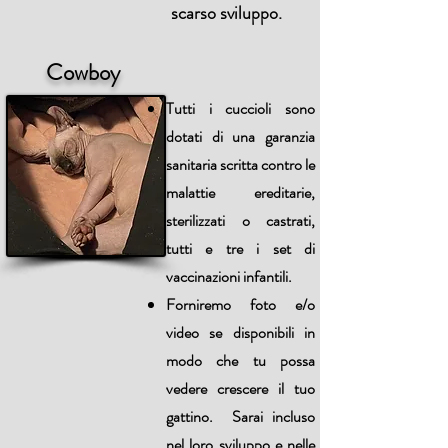
scarso sviluppo.
Cowboy
Tutti i cuccioli sono
dotati di una garanzia
sanitaria scritta contro le
malattie ereditarie,
sterilizzati o castrati,
tutti e tre i set di
vaccinazioni infantili.
Forniremo foto e/o
video se disponibili in
modo che tu possa
vedere crescere il tuo
gattino. Sarai incluso
nel loro sviluppo e nelle