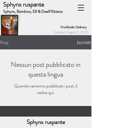
Sphynx ruspante
Sphynx, Bambino, Elf & Dwelf Kittens
Worldwide Delivery
Updated August 1, 2026
Blogs
Iscriviti
Nessun post pubblicato in
questa lingua
Quando verranno pubblicati i post, li
vedrai qui.
Sphynx ruspante