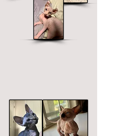
Bambino Sfinge
Orecchie corte e dritte.
$ 2400 - $ 2900
Fasce di prezzo sul colore. I colori premium
includono nero, cioccolato e blu.