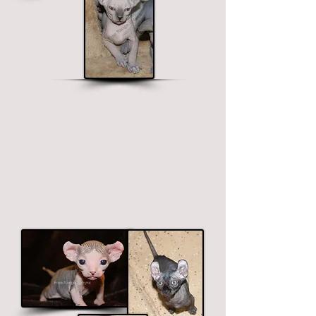
Elfo Sphynx
Orecchie lunghe e ricurve.
$ 1900 - $ 2500
Fasce di prezzo sul colore. I colori premium
includono nero, cioccolato e blu.