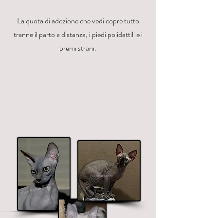
La quota di adozione che vedi copre tutto
tranne il parto a distanza, i piedi polidattili e i
premi strani.
Sfinge standard
$ 1900 - $ 2500
Fasce di prezzo sul colore. I colori premium
includono nero, cioccolato e blu.