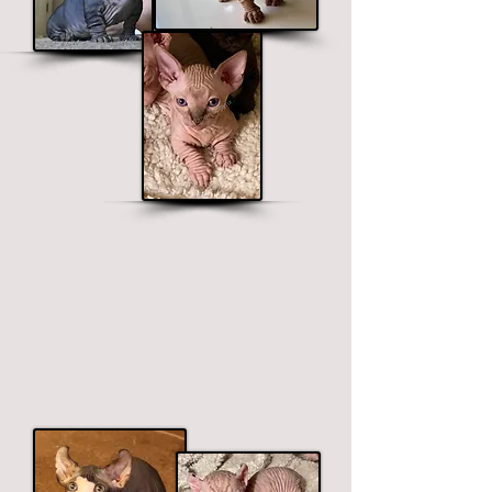
Dimora Sphynx
Orecchie corte e ricurve.
$ 2500 - $ 3900
Fasce di prezzo sul colore. I colori premium
includono nero, cioccolato e blu.