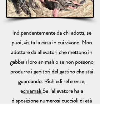
Indipendentemente da chi adotti, se
puoi, visita la casa in cui vivono. Non
adottare da allevatori che mettono in
gabbia i loro animali o se non possono
produrre i genitori del gattino che stai
guardando. Richiedi referenze,
e
chiamali.
Se l'allevatore ha a
disposizione numerosi cuccioli di età
diverse, è molto probabile che si tratti
di un allevamento di gattini che non
controlla i genitori per malattie
genetiche come l'HCM. Sentiamo da