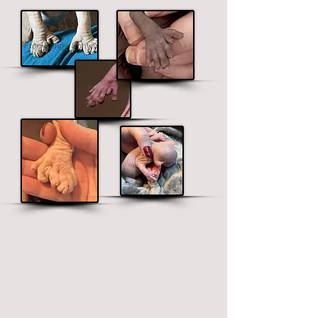
Questi prezzi per tratti rari si
aggiungono alla tariffa di adozione
standard.