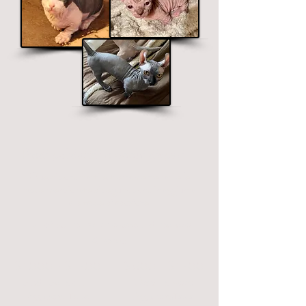
Piedi polidattili e occhi dispari
Questi sono tratti estremamente rari e le
tasse menzionate di seguito sono in aggiunta
alle tasse di adozione.
Dita/pollici extra e occhi di colore
diverso
$ 1000 - $ 1700
$ 800 - $ 1700
piedi polidattili
Occhi diversi
Aggiuntivo
Tassa
Aggiuntivo
Tassa