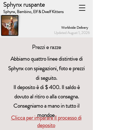
Sphynx ruspante
Sphynx, Bambino, Elf & Dwelf Kittens
Worldwide Delivery
Updated August 1, 2026
Prezzi e razze
Abbiamo quattro linee distintive di
Sphynx con spiegazioni, foto e prezzi
di seguito.
Il deposito è di $ 400. Il saldo è
dovuto al ritiro o alla consegna.
Consegniamo a mano in tutto il
mondo
e
.
Clicca per imparare il processo di
deposito