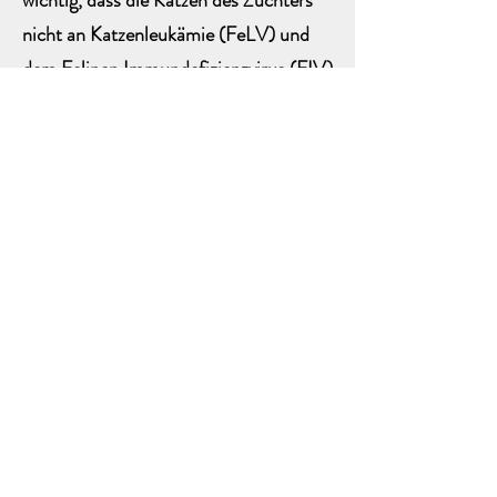
wichtig, dass die Katzen des Züchters
nicht an Katzenleukämie (FeLV) und
dem Felinen Immundefizienzvirus (FIV)
leiden. Ein weiteres Virus ist die Feline
Infektiöse Peritonitis (FIP). Dies ist
eine seltene Erkrankung, für die kein
aussagekräftiger aktueller Test
verfügbar ist. Ein seriöser Züchter wird
Sie aufklären und sicherstellen, dass Sie
auf alle Gesundheitsprobleme
aufmerksam gemacht werden, die sich
auf Ihr Kätzchen auswirken könnten.
Ein gebildeter Käufer wird ein
glücklicherer und selbstbewussterer
Haustierbesitzer sein.